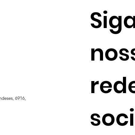
negócio não pode correr
Mai
Sig
esse risco
nos
red
ndeses, 6916,
soci