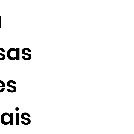
s Rápido?
a
sas
es
ais