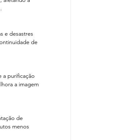
, afetando a 
.
s e desastres 
continuidade de
 a purificação 
elhora a imagem
ntação de 
dutos menos 