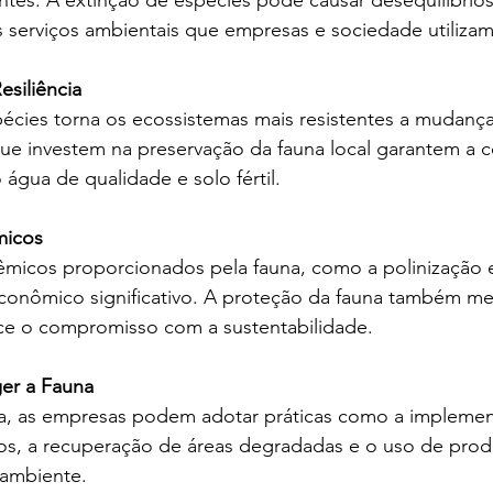
ntes. A extinção de espécies pode causar desequilíbrios
s serviços ambientais que empresas e sociedade utilizam
esiliência
écies torna os ecossistemas mais resistentes a mudança
que investem na preservação da fauna local garantem a 
 água de qualidade e solo fértil.
micos
êmicos proporcionados pela fauna, como a polinização e
econômico significativo. A proteção da fauna também m
ece o compromisso com a sustentabilidade.
ger a Fauna
na, as empresas podem adotar práticas como a impleme
os, a recuperação de áreas degradadas e o uso de pro
 ambiente.