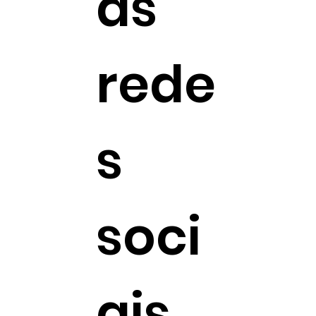
as
rede
s
soci
ais