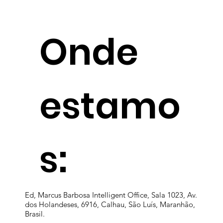
O preço oculto da consultoria
Onde
ambiental "barata": por que o seu
negócio não pode correr esse risco
estamo
s:
Ed, Marcus Barbosa Intelligent Office, Sala 1023, Av.
dos Holandeses, 6916, Calhau, São Luís, Maranhão,
Brasil.