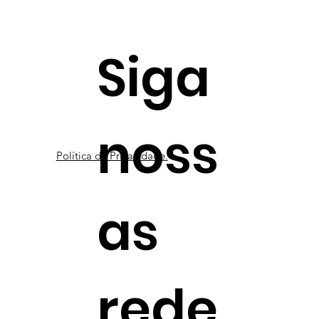
Siga
noss
Política de Privacidade.
as
rede