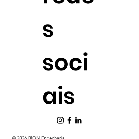
s
soci
ais
© 2026 BION Engenharia.