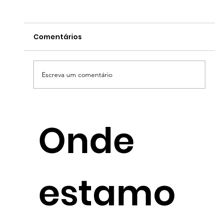
Comentários
Escreva um comentário
O preço oculto da consultoria
Onde
ambiental "barata": por que o seu
negócio não pode correr esse risco
estamo