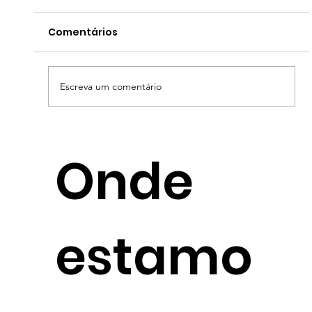
Comentários
Escreva um comentário
O preço oculto da consultoria
Onde
ambiental "barata": por que o seu
negócio não pode correr esse risco
estamo